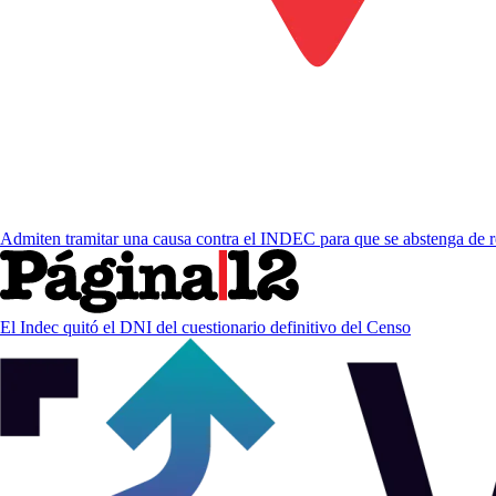
Admiten tramitar una causa contra el INDEC para que se abstenga de re
El Indec quitó el DNI del cuestionario definitivo del Censo